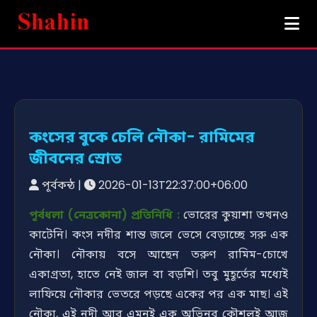
কংসের বুকে চেলি নৌকা- রামিমের
জীবনের স্রোত
পূর্বকন্ঠ
|
2026-01-13T22:37:00+06:00
পূর্বধলা (নেত্রকোনা) প্রতিনিধি :
ভোরের কুয়াশা তখনও
কাটেনি। কংস নদীর শান্ত জলে ভেসে বেড়াচ্ছে সরু এক
নৌকা। নৌকায় বসে আছেন তরুণ রামিম-চোখে
একাগ্রতা, হাতে নেই জাল বা বড়শি। তবু মুহূর্তের মধ্যেই
লাফিয়ে নৌকার ভেতরে পড়ছে একের পর এক মাছ। এই
নৌকা, এই নদী আর এমনই এক অভিনব কৌশলই আজ