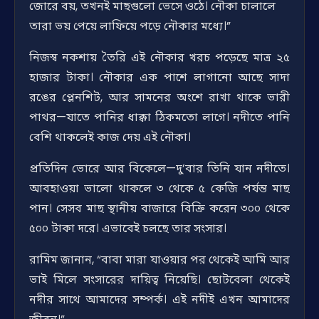
জোরে বয়, তখনই মাছগুলো ভেসে ওঠে। নৌকা চালালে
তারা ভয় পেয়ে লাফিয়ে পড়ে নৌকার মধ্যে।”
নিজস্ব নকশায় তৈরি এই নৌকার খরচ পড়েছে মাত্র ২৫
হাজার টাকা। নৌকার এক পাশে লাগানো আছে সাদা
রঙের প্লেনশিট, আর সামনের অংশে রাখা থাকে ভারী
পাথর—যাতে পানির ধাক্কা ঠিকমতো লাগে। নদীতে পানি
বেশি থাকলেই কাজ দেয় এই নৌকা।
প্রতিদিন ভোরে আর বিকেলে—দু’বার তিনি যান নদীতে।
আবহাওয়া ভালো থাকলে ৩ থেকে ৫ কেজি পর্যন্ত মাছ
পান। সেসব মাছ স্থানীয় বাজারে বিক্রি করেন ৩০০ থেকে
৫০০ টাকা দরে। এভাবেই চলছে তার সংসার।
রামিম জানান, “বাবা মারা যাওয়ার পর থেকেই আমি আর
ভাই মিলে সংসারের দায়িত্ব নিয়েছি। ছোটবেলা থেকেই
নদীর সাথে আমাদের সম্পর্ক। এই নদীই এখন আমাদের